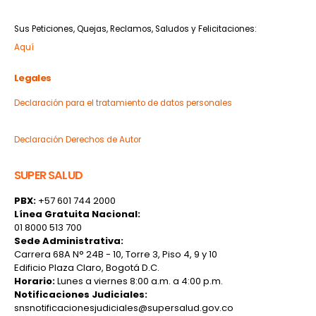
archivo@mederi.com.co
Sus Peticiones, Quejas, Reclamos, Saludos y Felicitaciones:
Aquí
Legales
Declaración para el tratamiento de datos personales
Términos y condiciones
Declaración Derechos de Autor
SUPER SALUD
PBX:
+57 601 744 2000
Línea Gratuita Nacional:
01 8000 513 700
Sede Administrativa:
Carrera 68A N° 24B - 10, Torre 3, Piso 4, 9 y 10
Edificio Plaza Claro, Bogotá D.C.
Horario:
Lunes a viernes 8:00 a.m. a 4:00 p.m.
Notificaciones Judiciales:
snsnotificacionesjudiciales@supersalud.gov.co