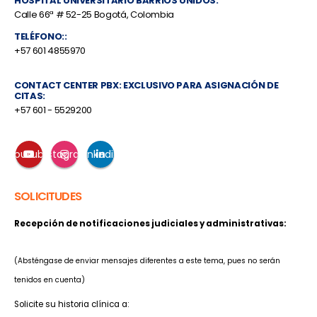
HOSPITAL UNIVERSITARIO BARRIOS UNIDOS:
Calle 66ª # 52-25 Bogotá, Colombia
TELÉFONO::
+57 601 4855970
CONTACT CENTER PBX: EXCLUSIVO PARA ASIGNACIÓN DE
CITAS:
+57 601 - 5529200
Youtube
Instagram
Linkedin
SOLICITUDES
Recepción de notificaciones judiciales y administrativas:
notificaciones@mederi.com.co
(Absténgase de enviar mensajes diferentes a este tema, pues no serán
tenidos en cuenta)
Solicite su historia clínica a: